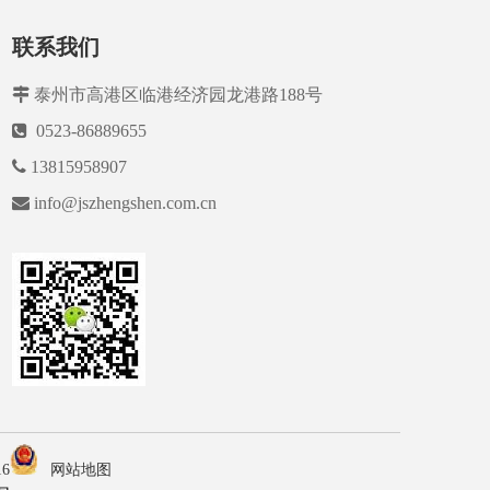
联系我们

泰州市高港区临港经济园龙港路188号

0523-86889655

13815958907

info@jszhengshen.com.cn
6
网站地图