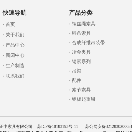
快速导航
产品分类
钢丝绳索具
首页
链条索具
关于我们
合成纤维吊装带
产品中心
冶金夹具
新闻中心
钢索系列
生产制造
吊梁
联系我们
配件
索节索具
钢板起重钳
苏正申索具有限公司
苏ICP备10103193号-11
苏公网安备3212030200031