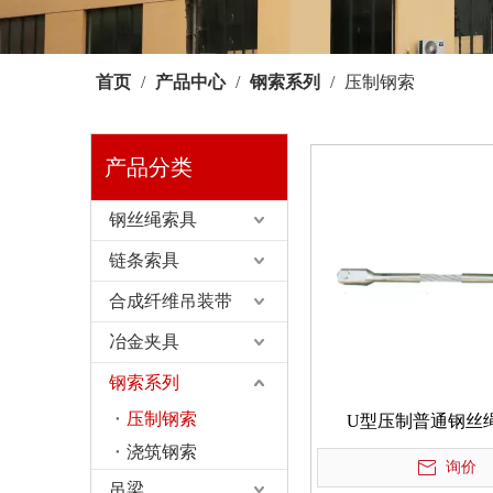
首页
/
产品中心
/
钢索系列
/
压制钢索
产品分类
钢丝绳索具
链条索具
合成纤维吊装带
冶金夹具
钢索系列
压制钢索
U型压制普通钢丝
浇筑钢索
询价
吊梁