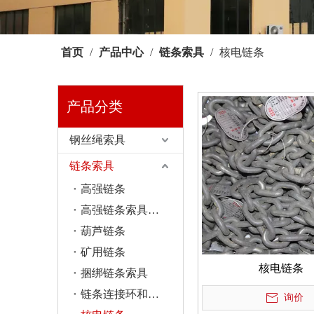
首页
/
产品中心
/
链条索具
/
核电链条
产品分类
钢丝绳索具
链条索具
高强链条
高强链条索具组合方式
葫芦链条
矿用链条
核电链条
捆绑链条索具
链条连接环和调节器
询价