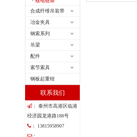
核电链条
合成纤维吊装带
冶金夹具
钢索系列
吊梁
配件
索节索具
钢板起重钳
联系我们

： 泰州市高港区临港
经济园龙港路188号

： 13815958907

：