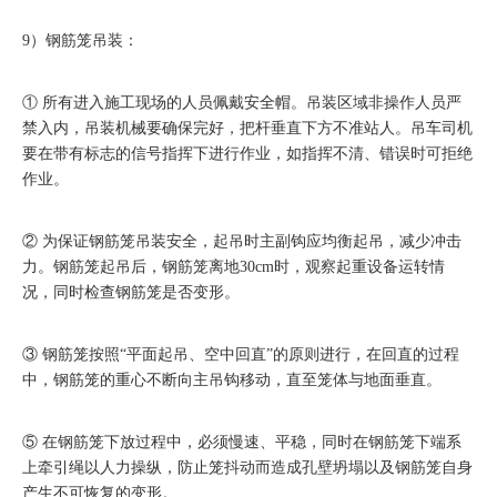
9）钢筋笼吊装：
① 所有进入施工现场的人员佩戴安全帽。吊装区域非操作人员严
禁入内，吊装机械要确保完好，把杆垂直下方不准站人。吊车司机
要在带有标志的信号指挥下进行作业，如指挥不清、错误时可拒绝
作业。
② 为保证钢筋笼吊装安全，起吊时主副钩应均衡起吊，减少冲击
力。钢筋笼起吊后，钢筋笼离地30cm时，观察起重设备运转情
况，同时检查钢筋笼是否变形。
③ 钢筋笼按照“平面起吊、空中回直”的原则进行，在回直的过程
中，钢筋笼的重心不断向主吊钩移动，直至笼体与地面垂直。
⑤ 在钢筋笼下放过程中，必须慢速、平稳，同时在钢筋笼下端系
上牵引绳以人力操纵，防止笼抖动而造成孔壁坍塌以及钢筋笼自身
产生不可恢复的变形。