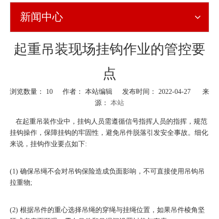
新闻中心
起重吊装现场挂钩作业的管控要
点
浏览数量：
10
作者： 本站编辑 发布时间： 2022-04-27 来
源：
本站
["wechat","weibo","qzone","douban","email"]
在起重吊装作业中，挂钩人员需遵循信号指挥人员的指挥，规范
挂钩操作，保障挂钩的牢固性，避免吊件脱落引发安全事故。细化
来说，挂钩作业要点如下:
(1) 确保吊绳不会对吊钩保险造成负面影响，不可直接使用吊钩吊
拉重物;
(2) 根据吊件的重心选择吊绳的穿绳与挂绳位置，如果吊件棱角坚